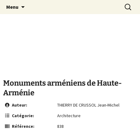
Le site de la Maison de la Culture
Aller
Recherc
MCA Vienne
Menu
au
Arménienne de Vienne
contenu
Monuments arméniens de Haute-
Arménie
Auteur:
THIERRY DE CRUSSOL Jean-Michel
Catégorie:
Architecture
Référence:
838