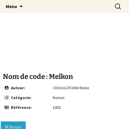
Le site de la Maison de la Culture
Aller
Recherc
MCA Vienne
Menu
au
Arménienne de Vienne
contenu
Nom de code : Melkon
Auteur:
CIOULACHTJIAN Reine
Catégorie:
Roman
Référence:
1002
Retour