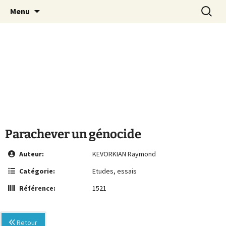
Le site de la Maison de la Culture
Aller
Recherc
MCA Vienne
Menu
au
Arménienne de Vienne
contenu
Parachever un génocide
Auteur:
KEVORKIAN Raymond
Catégorie:
Etudes, essais
Référence:
1521
Retour