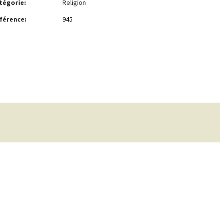
tégorie:
Religion
férence:
945