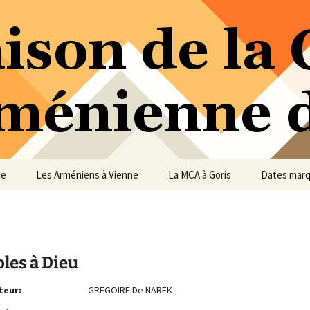
ure Arménienne de Vienne
ne
ue
Les Arméniens à Vienne
La MCA à Goris
Dates mar
les à Dieu
teur:
GREGOIRE De NAREK