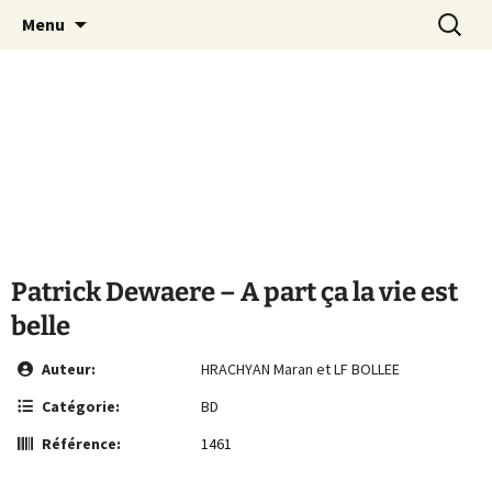
Le site de la Maison de la Culture
Aller
Recherc
MCA Vienne
Menu
au
Arménienne de Vienne
contenu
Patrick Dewaere – A part ça la vie est
belle
Auteur:
HRACHYAN Maran et LF BOLLEE
Catégorie:
BD
Référence:
1461