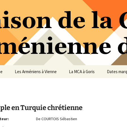
ure Arménienne de Vienne
ne
ue
Les Arméniens à Vienne
La MCA à Goris
Dates mar
iple en Turquie chrétienne
teur:
De COURTOIS Sébastien