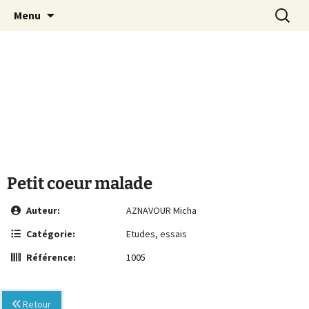
Le site de la Maison de la Culture
Aller
Recherc
MCA Vienne
Menu
au
Arménienne de Vienne
contenu
Petit coeur malade
Auteur:
AZNAVOUR Micha
Catégorie:
Etudes, essais
Référence:
1005
Retour