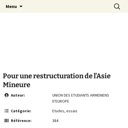
Le site de la Maison de la Culture
Aller
Recherc
MCA Vienne
Menu
au
Arménienne de Vienne
contenu
Pour une restructuration de l’Asie
Mineure
Auteur:
UNION DES ETUDIANTS ARMENIENS
D'EUROPE
Catégorie:
Etudes, essais
Référence:
384