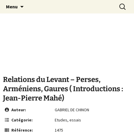
Le site de la Maison de la Culture
Aller
Recherc
MCA Vienne
Menu
au
Arménienne de Vienne
contenu
Relations du Levant – Perses,
Arméniens, Gaures ( Introductions :
Jean-Pierre Mahé)
Auteur:
GABRIEL DE CHINON
Catégorie:
Etudes, essais
Référence:
1475