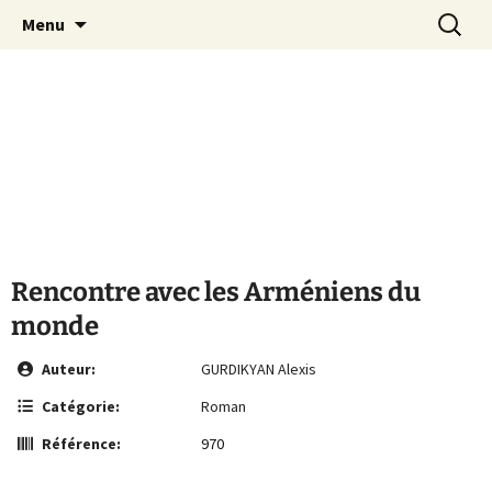
Le site de la Maison de la Culture
Aller
Recherc
MCA Vienne
Menu
au
Arménienne de Vienne
contenu
Rencontre avec les Arméniens du
monde
Auteur:
GURDIKYAN Alexis
Catégorie:
Roman
Référence:
970