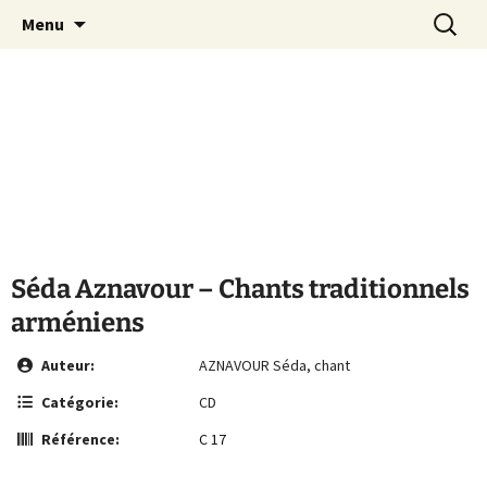
Le site de la Maison de la Culture
Aller
Recherc
MCA Vienne
Menu
au
Arménienne de Vienne
contenu
Séda Aznavour – Chants traditionnels
arméniens
Auteur:
AZNAVOUR Séda, chant
Catégorie:
CD
Référence:
C 17