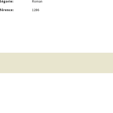
tégorie:
Roman
férence:
1286