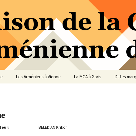
ure Arménienne de Vienne
ne
ue
Les Arméniens à Vienne
La MCA à Goris
Dates mar
ne
teur:
BELEDIAN Krikor