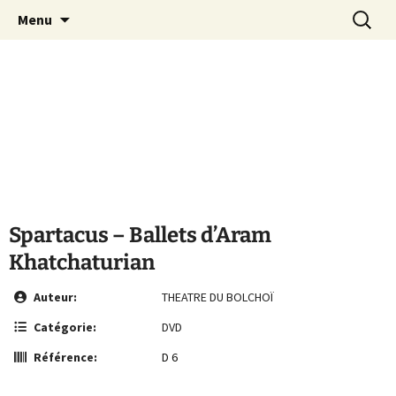
Le site de la Maison de la Culture
Aller
Recherc
MCA Vienne
Menu
au
Arménienne de Vienne
contenu
Spartacus – Ballets d’Aram
Khatchaturian
Auteur:
THEATRE DU BOLCHOÏ
Catégorie:
DVD
Référence:
D 6