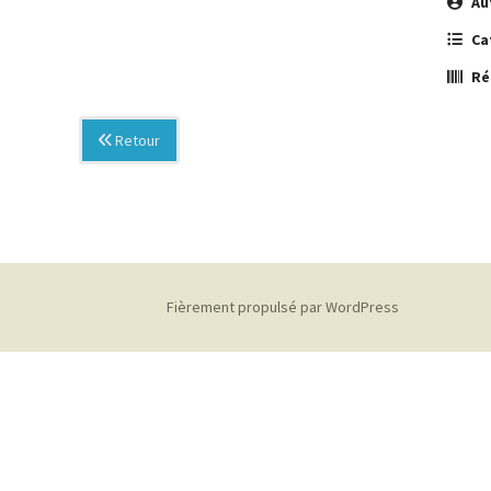
Au
Ca
Ré
Retour
Fièrement propulsé par WordPress