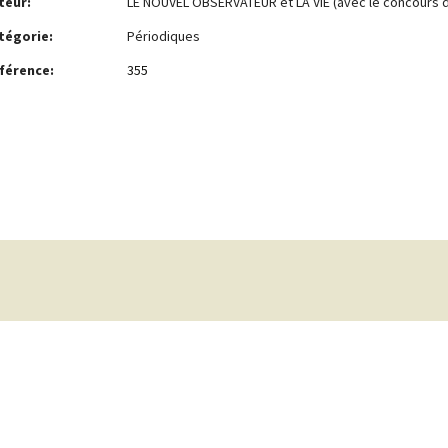
teur:
LE NOUVEL OBSERVATEUR et LA VIE (avec le concours de
tégorie:
Périodiques
férence:
355