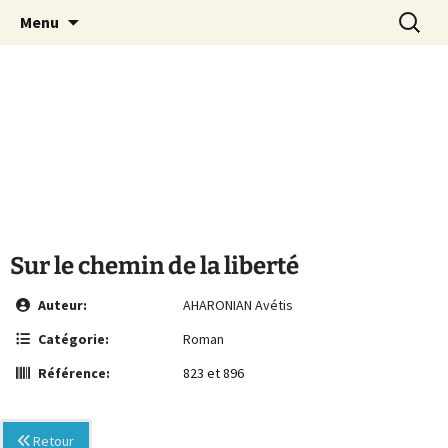
Le site de la Maison de la Culture
Aller
Recherc
MCA Vienne
Menu
au
Arménienne de Vienne
contenu
Sur le chemin de la liberté
Auteur:
AHARONIAN Avétis
Catégorie:
Roman
Référence:
823 et 896
Retour