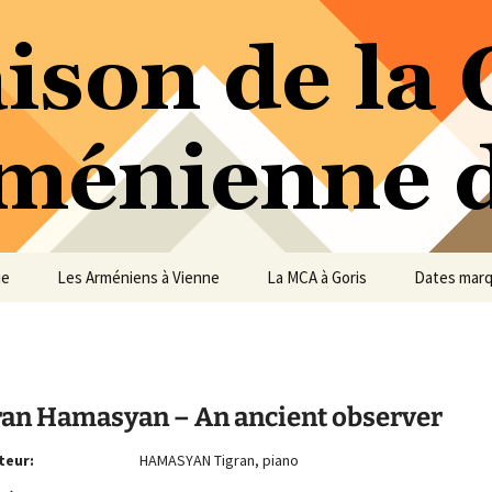
ure Arménienne de Vienne
ne
ue
Les Arméniens à Vienne
La MCA à Goris
Dates mar
ran Hamasyan – An ancient observer
teur:
HAMASYAN Tigran, piano