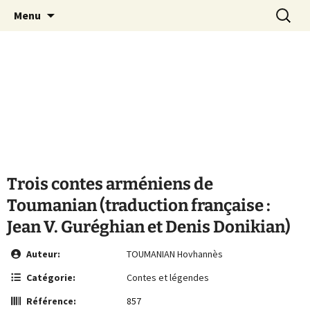
Le site de la Maison de la Culture
Aller
Recherc
MCA Vienne
Menu
au
Arménienne de Vienne
contenu
Trois contes arméniens de
Toumanian (traduction française :
Jean V. Guréghian et Denis Donikian)
Auteur:
TOUMANIAN Hovhannès
Catégorie:
Contes et légendes
Référence:
857