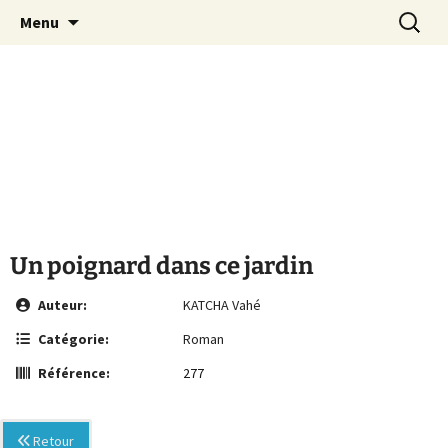
Le site de la Maison de la Culture
Aller
Recherc
MCA Vienne
Menu
au
Arménienne de Vienne
contenu
Un poignard dans ce jardin
Auteur:
KATCHA Vahé
Catégorie:
Roman
Référence:
277
Retour