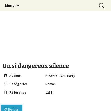
Le site de la Maison de la Culture
Aller
Recherc
MCA Vienne
Menu
au
Arménienne de Vienne
contenu
Un si dangereux silence
Auteur:
KOUMROUYAN Harry
Catégorie:
Roman
Référence:
1233
Retour