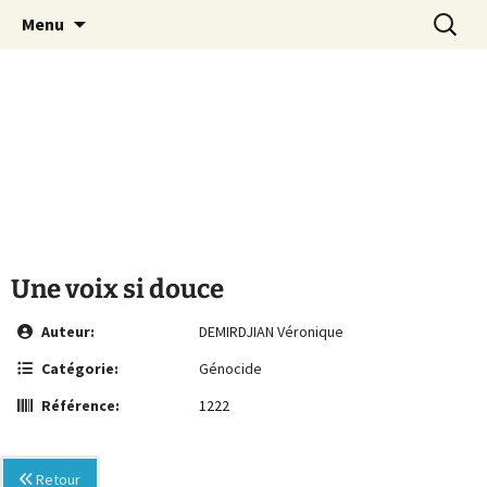
Le site de la Maison de la Culture
Aller
Recherc
MCA Vienne
Menu
au
Arménienne de Vienne
contenu
Une voix si douce
Auteur:
DEMIRDJIAN Véronique
Catégorie:
Génocide
Référence:
1222
Retour