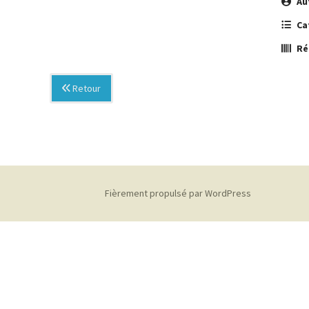
Au
Ca
Ré
Retour
Fièrement propulsé par WordPress