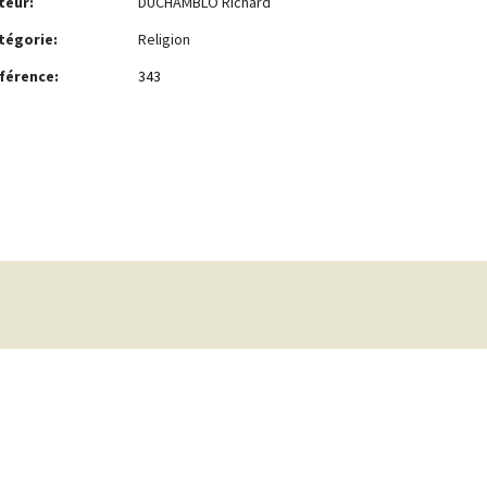
teur:
DUCHAMBLO Richard
tégorie:
Religion
férence:
343