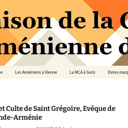
ure Arménienne de Vienne
ne
ue
Les Arméniens à Vienne
La MCA à Goris
Dates mar
et Culte de Saint Grégoire, Evêque de
nde-Arménie