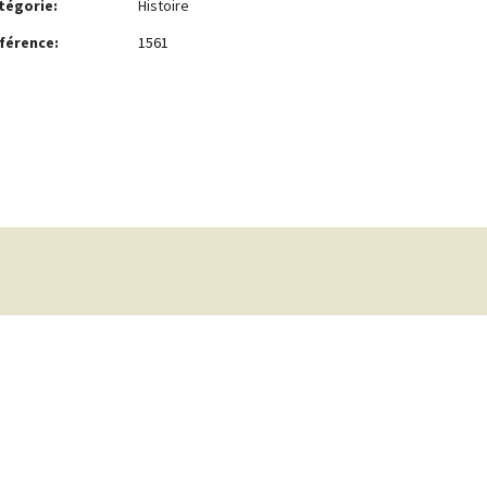
tégorie:
Histoire
férence:
1561