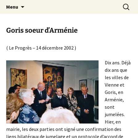
Le site de la Maison de la Culture
Aller
Recherc
MCA Vienne
Menu
au
Arménienne de Vienne
contenu
Goris soeur d’Arménie
( Le Progrès – 14 décembre 2002 )
Dix ans. Déjà
dix ans que
les villes de
Vienne et
Goris, en
Arménie,
sont
jumelées.
Hier, en
mairie, les deux parties ont signé une confirmation des
liens bilatéraux de jumelage et un protocole d’accord de