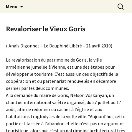
Le site de la Maison de la Culture
Aller
Recherc
MCA Vienne
Menu
au
Arménienne de Vienne
contenu
Revaloriser le Vieux Goris
( Anaïs Digonnet – Le Dauphiné Libéré – 21 avril 2010)
La revalorisation du patrimoine de Goris, la ville
arménienne jumelée à Vienne, est une des étapes pour
développer le tourisme. C’est aussi un des objectifs de la
coopération et du partenariat renouvelés en décembre
dernier par les deux communes.
A la demande du maire de Goris, Nelson Voskanyan, un
chantier international va être organisé, du 27 juillet au 17
août, afin de redonner du cachet à l’église et aux
habitations troglodytes de la vielle ville. “Aujourd’hui, cette
partie est laissée à l’abandon et elle n’est pas un argument
touristique, alors que c’est un patrimoine architectural très