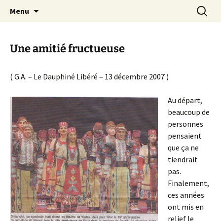
Le site de la Maison de la Culture
Aller
Recherc
MCA Vienne
Menu
au
Arménienne de Vienne
contenu
Une amitié fructueuse
( G.A. – Le Dauphiné Libéré – 13 décembre 2007 )
Au départ,
beaucoup de
personnes
pensaient
que ça ne
tiendrait
pas.
Finalement,
ces années
ont mis en
relief le