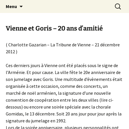
Le site de la Maison de la Culture
Aller
Recherc
MCA Vienne
Menu
au
Arménienne de Vienne
contenu
Vienne et Goris – 20 ans d’amitié
( Charlotte Gazarian – La Tribune de Vienne – 21 décembre
2012 )
Ces derniers jours à Vienne ont été placés sous le signe de
l’Arménie. Et pour cause. La ville fête le 20e anniversaire de
son jumelage avec Goris. Une multitude d’évènements était
organisée à cette occasion, comme des concerts, un
marché de noël arménien, la signature d’une nouvelle
convention de coopération entre les deux villes (lire ci-
dessous) ou encore une soirée spéciale avec la chorale
Gomidas, le 13 décembre. Soit 20 ans jour pour jour après la
signature du jumelage en 1992.
Lors de la soirée anniversaire, plusieurs personnalités ont