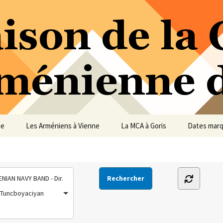
ure Arménienne de Vienne
ne
ue
Les Arméniens à Vienne
La MCA à Goris
Dates mar
NIAN NAVY BAND - Dir.
 Tuncboyaciyan