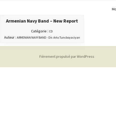
Mo
Armenian Navy Band – New Report
Catégorie :
CD
Auteur :
ARMENIAN NAVY BAND - Dir. Arto Tuncboyaciyan
Fièrement propulsé par WordPress