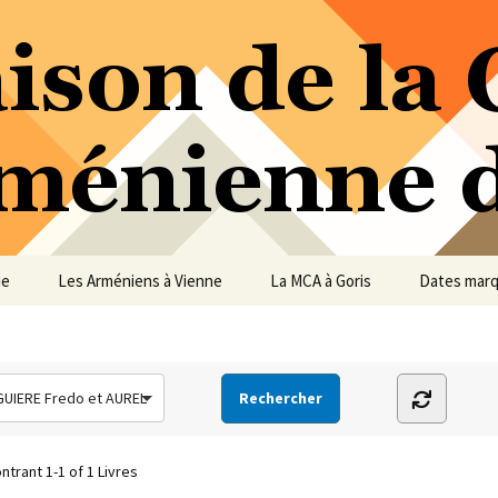
ure Arménienne de Vienne
ne
ue
Les Arméniens à Vienne
La MCA à Goris
Dates mar
UIERE Fredo et AUREL
ntrant
1-1 of 1
Livres