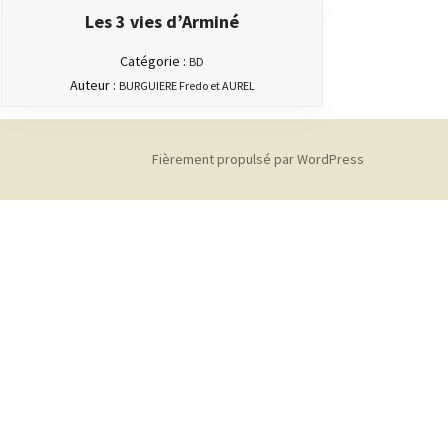
Les 3 vies d’Arminé
Catégorie :
BD
Auteur :
BURGUIERE Fredo et AUREL
Fièrement propulsé par WordPress