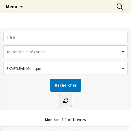
Le site de la Maison de la Culture
Aller
Recherc
MCA Vienne
Menu
au
Arménienne de Vienne
contenu
EKMEDJIAN Monique
Montrant
1-1 of 1
Livres