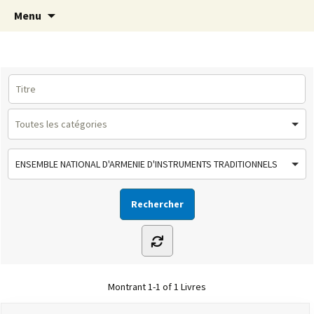
Le site de la Maison de la Culture
Aller
Recherc
MCA Vienne
Menu
au
Arménienne de Vienne
contenu
ENSEMBLE NATIONAL D'ARMENIE D'INSTRUMENTS TRADITIONNELS
Montrant
1-1 of 1
Livres