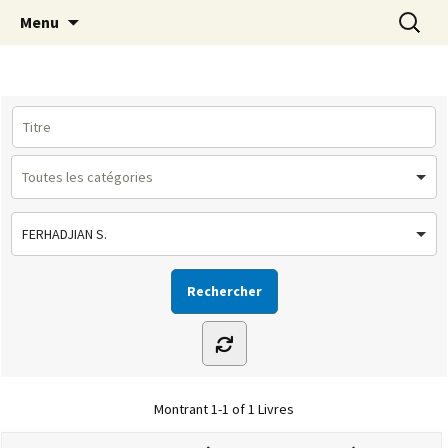
Le site de la Maison de la Culture
Aller
Recherc
MCA Vienne
Menu
au
Arménienne de Vienne
contenu
FERHADJIAN S.
Montrant
1-1 of 1
Livres