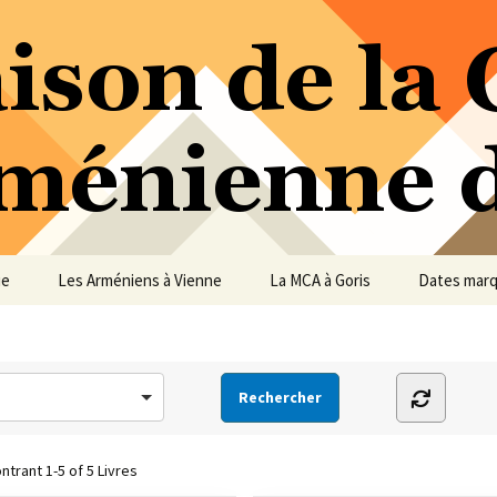
ure Arménienne de Vienne
ne
ue
Les Arméniens à Vienne
La MCA à Goris
Dates mar
ntrant
1-5 of 5
Livres