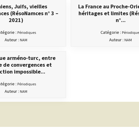
ens, Juifs, vieilles
La France au Proche-Ori
nces (RésoNamces n° 3 –
héritages et limites (
2021)
n°...
tégorie :
Catégorie :
Périodiques
Périodique
Auteur :
Auteur :
NAM
NAM
gue arméno-turc, entre
e de convergences et
ction impossible...
tégorie :
Périodiques
Auteur :
NAM