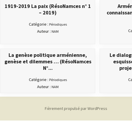
1919-2019 La paix (RésoNamces n° 1
Arméni
– 2019)
connaissa
Catégorie :
Périodiques
Ca
Auteur :
NAM
La genèse politique arménienne,
Le dialo
genèse et dilemmes … (RésoNamces
esquiss
N°...
proje
Catégorie :
Ca
Périodiques
Auteur :
NAM
Fièrement propulsé par WordPress