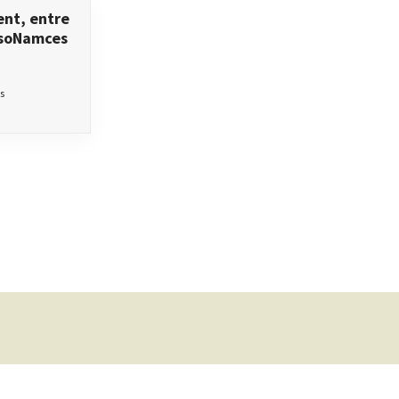
ent, entre
RésoNamces
s