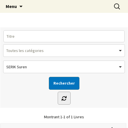
Le site de la Maison de la Culture
Aller
Recherc
MCA Vienne
Menu
au
Arménienne de Vienne
contenu
SERIK Suren
Montrant
1-1 of 1
Livres