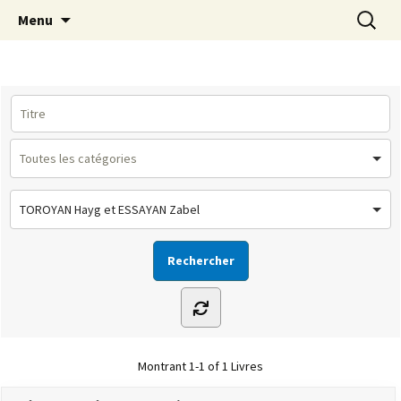
Le site de la Maison de la Culture
Aller
Recherc
MCA Vienne
Menu
au
Arménienne de Vienne
contenu
TOROYAN Hayg et ESSAYAN Zabel
Montrant
1-1 of 1
Livres